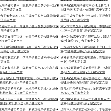
私亲子鉴定费用，隐私亲子鉴定多少钱一次(市
芜湖4家正规亲子鉴定中心地址和电话
)-亲子鉴定文章
在哪里(附鉴定机构价目表)-亲子鉴定
规亲子鉴定机构，5家正规亲子鉴定去哪里做(带
阜阳正规亲子鉴定挂什么科，正规亲子
亲子鉴定文章
理手续)-亲子鉴定文章
子鉴定价目表，专业亲子鉴定费多少钱啊(大家
武汉本地精选亲子鉴定费用，本地精选
-亲子鉴定文章
(大家一起来看看)-亲子鉴定文章
子鉴定在哪可以做，专业亲子鉴定去哪里去做
抚州DNA亲子鉴定在哪可以做，DNA
全)-亲子鉴定文章
钱(带办理须知)-亲子鉴定文章
规亲子鉴定检测机构，4家正规亲子鉴定多少钱
巴音郭楞专业亲子鉴定机构上户口，专
鉴定中心)-亲子鉴定文章
构(市区内鉴定中心)-亲子鉴定文章
子鉴定权威机构，孕期亲子鉴定机构(中心机构
榆林靠谱亲子鉴定去哪里做，靠谱亲子
鉴定文章
一览)-亲子鉴定文章
子鉴定权威机构，隐私亲子鉴定机构中心在哪
海东6家正规亲子鉴定检测机构，6家
全)-亲子鉴定文章
做(附亲子鉴定详情)-亲子鉴定文章
规亲子鉴定上户口去哪里做，7家正规亲子鉴定
淮北4家正规亲子鉴定去哪里做，4家
检测机构大全)-亲子鉴定文章
去哪里做(附办理指南)-亲子鉴定文章
亲子鉴定检测机构，本地亲子鉴定机构地址电
阳泉地区亲子鉴定价格，地区亲子鉴定
机构名单汇总)-亲子鉴定文章
定机构)-亲子鉴定文章
选亲子鉴定价目表，本地精选亲子鉴定机构地
湛江9家正规亲子鉴定中心地址和电话
(整理发布机构大全)-亲子鉴定文章
机构(附鉴定机构)-亲子鉴定文章
正规亲子鉴定价目表，权威正规亲子鉴定机构
辽阳本地亲子鉴定检测机构，本地亲子