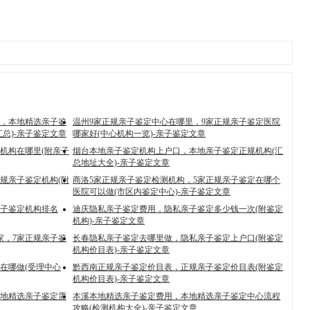
，本地精选亲子鉴
温州9家正规亲子鉴定中心在哪里，9家正规亲子鉴定医院
总)-亲子鉴定文章
哪家好(中心机构一览)-亲子鉴定文章
机构在哪里(附亲子
烟台本地亲子鉴定机构上户口，本地亲子鉴定正规机构(汇
总地址大全)-亲子鉴定文章
规亲子鉴定机构(附
商洛5家正规亲子鉴定检测机构，5家正规亲子鉴定在哪个
医院可以做(市区内鉴定中心)-亲子鉴定文章
子鉴定机构排名
迪庆隐私亲子鉴定费用，隐私亲子鉴定多少钱一次(附鉴定
机构)-亲子鉴定文章
家，7家正规亲子鉴
长春隐私亲子鉴定去哪里做，隐私亲子鉴定上户口(附鉴定
机构价目表)-亲子鉴定文章
在哪做(受理中心
黔西南正规亲子鉴定价目表，正规亲子鉴定价目表(附鉴定
机构价目表)-亲子鉴定文章
地精选亲子鉴定需
本溪本地精选亲子鉴定费用，本地精选亲子鉴定中心流程
攻略(检测机构大全)-亲子鉴定文章