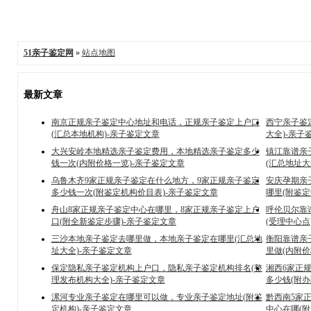
51亲子鉴定网
»
站点地图
最新文章
南京正规亲子鉴定中心地址和电话，正规亲子鉴定上户口
西宁亲子鉴
(汇总本地机构)-亲子鉴定文章
大全)-亲子
大兴安岭本地精选亲子鉴定费用，本地精选亲子鉴定多少
镇江靠谱亲
钱一次(内附价格一览)-亲子鉴定文章
(汇总地址大
乌鲁木齐9家正规亲子鉴定在什么地方，9家正规亲子鉴定
安庆孕期亲
多少钱一次(附鉴定机构价目表)-亲子鉴定文章
哪里(附鉴定
舟山8家正规亲子鉴定中心在哪里，8家正规亲子鉴定上户
呼伦贝尔靠
口(附全新鉴定步骤)-亲子鉴定文章
(受理中心点
三沙本地亲子鉴定去哪里做，本地亲子鉴定在哪里(汇总地
衡阳靠谱亲
址大全)-亲子鉴定文章
里做(内附价
保定隐私亲子鉴定机构上户口，隐私亲子鉴定机构排名(整
湘西6家正
理发布机构大全)-亲子鉴定文章
多少钱(附办
漯河专业亲子鉴定在哪里可以做，专业亲子鉴定地址(附鉴
黔西南5家
定机构)-亲子鉴定文章
中心在哪(附