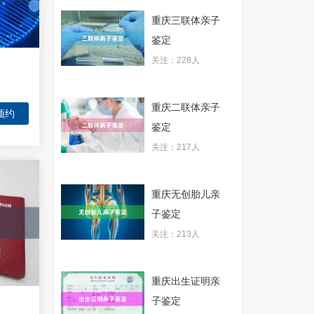
重庆三联体亲子
鉴定
关注：228人
重庆二联体亲子
预约
鉴定
关注：217人
重庆无创胎儿亲
子鉴定
关注：213人
重庆出生证明亲
子鉴定