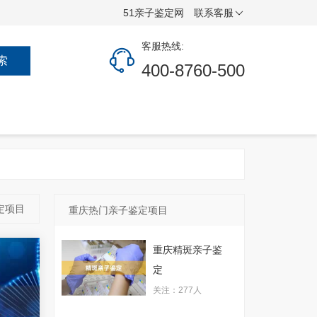
51亲子鉴定网
联系客服
客服热线:
索
400-8760-500
定项目
重庆热门亲子鉴定项目
重庆精斑亲子鉴
定
关注：277人