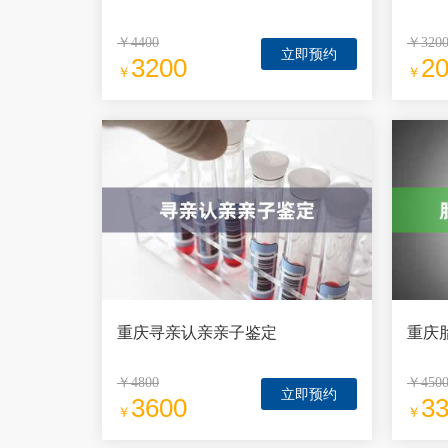
￥4400
￥320
立即预约
3200
2
￥
￥
重庆寻亲认亲亲子鉴定
重庆
￥4800
￥450
立即预约
3600
3
￥
￥