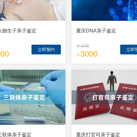
未婚生子亲子鉴定
重庆DNA亲子鉴定
0
￥4200
立即预约
立即
600
3000
￥
三联体亲子鉴定
重庆打官司亲子鉴定