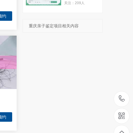
关注：209人
预约
重庆亲子鉴定项目相关内容
预约