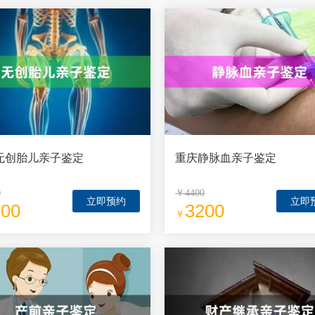
无创胎儿亲子鉴定
重庆静脉血亲子鉴定
0
￥4400
立即预约
立即
700
3200
￥